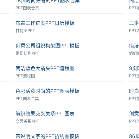
18页时尚好看的PPT图表合集
简洁
PPT图表合集
PPT
布置工作进度PPT日历模板
三步
甘特图PPT
PPT
创意公司组织构架图PPT模板
简洁
组织结构PPT
组织
简洁蓝色大箭头PPT流程图
9页
PPT流程图
PP
色彩活泼时尚的PPT图表模板
时尚
PPT图表合集
PPT
编织效果交叉关系PPT图表
创意
交叉关系PPT
PPT
带说明文字的PPT折线图模板
86