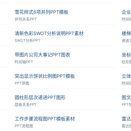
雪花样式6项并列PPT模板
企业
并列关系PPT
时间轴
清新色彩SWOT分析说明PPT素材
楼梯
SWOT分析PPT
递进
带图片公司大事记PPT图表
坐标
时间轴PPT
柱形图
突出显示饼状比例图PPT模板
立体
PPT饼图
时间轴
圆柱形层次递进PPT图形
图文
层级关系PPT
PPT
工作步骤流程图PPT模板素材
雷达
PPT流程图
雷达图