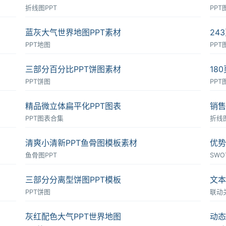
折线图PPT
PP
蓝灰大气世界地图PPT素材
24
PPT地图
PP
三部分百分比PPT饼图素材
18
PPT饼图
PP
精品微立体扁平化PPT图表
销售
PPT图表合集
折线图
清爽小清新PPT鱼骨图模板素材
优势
鱼骨图PPT
SWO
三部分分离型饼图PPT模板
文本
PPT饼图
联动
灰红配色大气PPT世界地图
动态