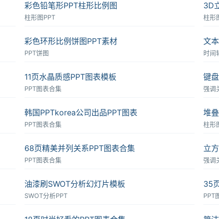
彩色铅笔形PPT柱形比例图
3D
柱形图PPT
柱形图
彩色环形比例饼图PPT素材
文本
PPT饼图
时间轴
11页水晶质感PPT图表模板
键盘
PPT图表合集
强调
韩国PPTkorea公司出品PPT图表
堆叠
PPT图表合集
柱形图
68页精美并列关系PPT图表合集
立方
PPT图表合集
强调
油漆刷SWOT分析幻灯片模板
35
SWOT分析PPT
PP