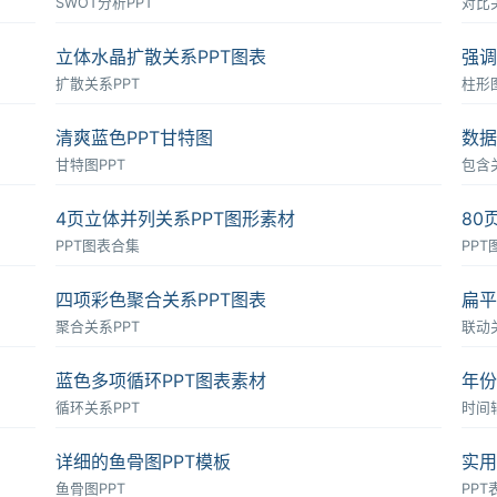
SWOT分析PPT
对比
立体水晶扩散关系PPT图表
强调
扩散关系PPT
柱形图
清爽蓝色PPT甘特图
数据
甘特图PPT
包含
4页立体并列关系PPT图形素材
80
PPT图表合集
PP
四项彩色聚合关系PPT图表
扁平
聚合关系PPT
联动
蓝色多项循环PPT图表素材
年份
循环关系PPT
时间轴
详细的鱼骨图PPT模板
实用
鱼骨图PPT
PPT