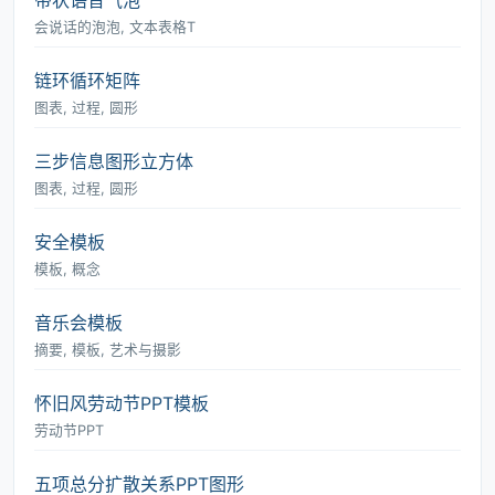
带状语音气泡
会说话的泡泡, 文本表格T
链环循环矩阵
图表, 过程, 圆形
三步信息图形立方体
图表, 过程, 圆形
安全模板
模板, 概念
音乐会模板
摘要, 模板, 艺术与摄影
怀旧风劳动节PPT模板
劳动节PPT
五项总分扩散关系PPT图形