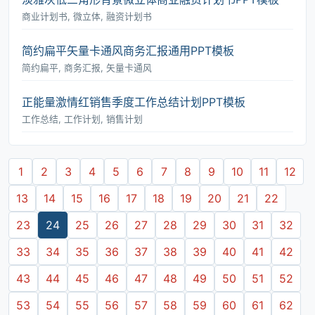
商业计划书, 微立体, 融资计划书
简约扁平矢量卡通风商务汇报通用PPT模板
简约扁平, 商务汇报, 矢量卡通风
正能量激情红销售季度工作总结计划PPT模板
工作总结, 工作计划, 销售计划
1
2
3
4
5
6
7
8
9
10
11
12
13
14
15
16
17
18
19
20
21
22
23
24
25
26
27
28
29
30
31
32
33
34
35
36
37
38
39
40
41
42
43
44
45
46
47
48
49
50
51
52
53
54
55
56
57
58
59
60
61
62