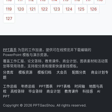
119
120
121
122
123
124
125
126
127
PPT高手
为您的工作加速，提供可在线预览并下载编辑的
PowerPoint 模板与演示资源。
覆盖工作汇报、论文答辩、教育课件、商业计划、图表素材和活动策
划等常用场景，支持按分类和搜索快速查找模板。
分类库
模板资源
模板归档
大会员
配图分类
商业计划专
题
工作总结
年终总结
PPT图表
PPT表格
时间轴
地图与高
校
高校答辩
毕业答辩
商业计划
教育课件
科技感
AI
PPT
Copyright © 2026 PPTGaoShou. All rights reserved.