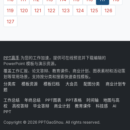
119
120
121
122
123
124
125
126
127
PPT高手
为您的工作加速，提供可在线预览并下载编辑的
PowerPoint 模板与演示资源。
覆盖工作汇报、论文答辩、教育课件、商业计划、图表素材和活动策
划等常用场景，支持按分类和搜索快速查找模板。
分类库
模板资源
模板归档
大会员
配图分类
商业计划专
题
工作总结
年终总结
PPT图表
PPT表格
时间轴
地图与高
校
高校答辩
毕业答辩
商业计划
教育课件
科技感
AI
PPT
Copyright © 2026 PPTGaoShou. All rights reserved.