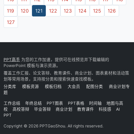
119
120
121
122
123
124
125
126
127
PPT高手
为您的工作加速，提供可在线预览并下载编辑的
PowerPoint 模板与演示资源。
覆盖工作汇报、论文答辩、教育课件、商业计划、图表素材和活动策
划等常用场景，支持按分类和搜索快速查找模板。
分类库
模板资源
模板归档
大会员
配图分类
商业计划专
题
工作总结
年终总结
PPT图表
PPT表格
时间轴
地图与高
校
高校答辩
毕业答辩
商业计划
教育课件
科技感
AI
PPT
Copyright © 2026 PPTGaoShou. All rights reserved.