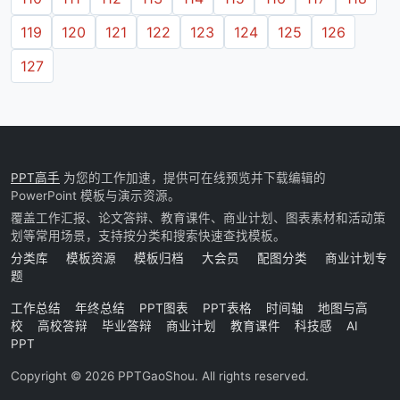
119
120
121
122
123
124
125
126
127
PPT高手
为您的工作加速，提供可在线预览并下载编辑的
PowerPoint 模板与演示资源。
覆盖工作汇报、论文答辩、教育课件、商业计划、图表素材和活动策
划等常用场景，支持按分类和搜索快速查找模板。
分类库
模板资源
模板归档
大会员
配图分类
商业计划专
题
工作总结
年终总结
PPT图表
PPT表格
时间轴
地图与高
校
高校答辩
毕业答辩
商业计划
教育课件
科技感
AI
PPT
Copyright © 2026 PPTGaoShou. All rights reserved.