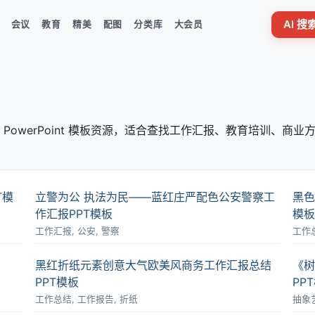
AI 
会议
教育
精美
配图
分类库
大会员
PowerPoint 模板资源，适合查找工作汇报、教育培训、商业
T模
立警为公 执法为民――蓝红庄严配色公安警察工
黑色
作汇报PPT模板
模板
工作汇报, 公安, 警察
工作总
黑红折纸元素创意大气欧美风商务工作汇报总结
《树
PPT模板
PP
工作总结, 工作报告, 折纸
抽象