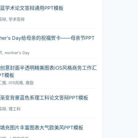
蓝学术论文答辩通用PPT模板
答辩, 学术答辩
ther's Day给母亲的祝福贺卡――母亲节PPT
 mother's Day
创意封面半透明精美图表iOS风格商务工作汇
PT模板
报, iOS风格, 展翅
渐变背景蓝色系理工科论文答辩PPT模板
答辩, 理工科
填充图片丰富图表大气欧美风PPT模板