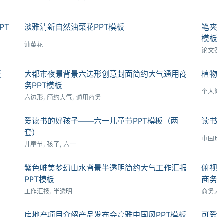
PT
淡雅清新自然油菜花PPT模板
笔夹
模板
油菜花
论文
板
大都市夜景背景六边形创意封面简约大气通用商
植物
务PPT模板
个人
六边形, 简约大气, 通用商务
爱读书的好孩子――六一儿童节PPT模板（两
读书
套）
中国风
儿童节, 孩子, 六一
紫色唯美梦幻山水背景半透明简约大气工作汇报
俯视
PPT模板
商务
工作汇报, 半透明
商务人
房地产项目介绍产品发布会高雅中国风PPT模板
可爱