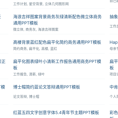
自己
工作计划, 星空背景, 立体几何图形网
板
海浪吉祥图案背景商务灰绿清新配色微立体商务
抽象
通用PPT模板
工作总
微立体, 商务灰, 海浪吉祥图案
高楼背景蓝红配色扁平化简约商务通用PPT模板
Ha
简约商务, 扁平化, 高楼, 蓝红
母亲节,
转正
扁平化图表绿叶小清新工作报告通用商务PPT模
扁平
板
板
工作报告, 清新, 绿叶
项目
T模
博士帽简约蓝论文答辩通用PPT模板
中肯
论文答辩, 博士帽
个人简
红蓝五四文字创意字体5.4青年节主题PPT模板
彩色