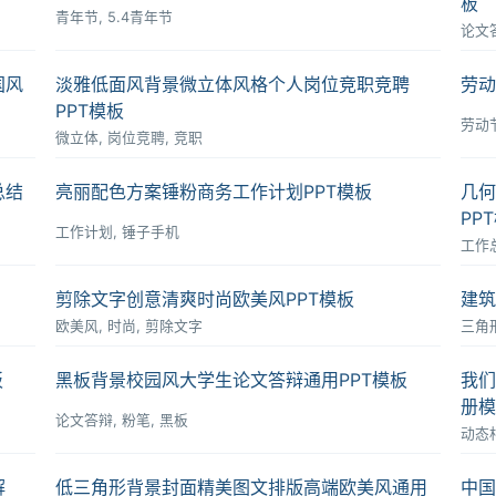
板
青年节, 5.4青年节
论文答
国风
淡雅低面风背景微立体风格个人岗位竞职竞聘
劳动
PPT模板
劳动节
微立体, 岗位竞聘, 竞职
总结
亮丽配色方案锤粉商务工作计划PPT模板
几何
PP
工作计划, 锤子手机
工作总
剪除文字创意清爽时尚欧美风PPT模板
建筑
欧美风, 时尚, 剪除文字
三角形
板
黑板背景校园风大学生论文答辩通用PPT模板
我们
册模
论文答辩, 粉笔, 黑板
动态相
解
低三角形背景封面精美图文排版高端欧美风通用
中国