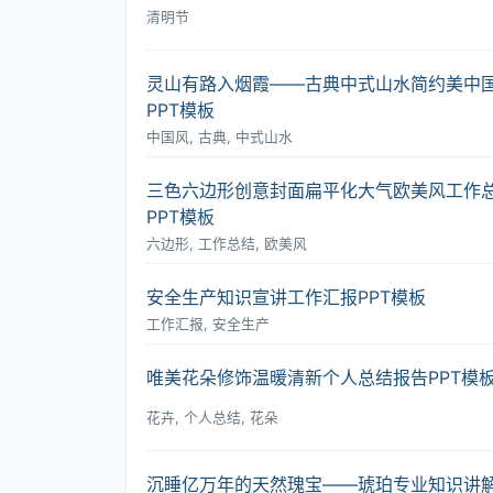
清明节
灵山有路入烟霞――古典中式山水简约美中
PPT模板
中国风, 古典, 中式山水
三色六边形创意封面扁平化大气欧美风工作
PPT模板
六边形, 工作总结, 欧美风
安全生产知识宣讲工作汇报PPT模板
工作汇报, 安全生产
唯美花朵修饰温暖清新个人总结报告PPT模
花卉, 个人总结, 花朵
沉睡亿万年的天然瑰宝――琥珀专业知识讲