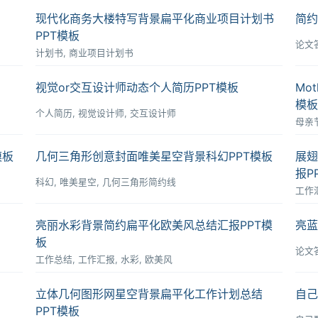
现代化商务大楼特写背景扁平化商业项目计划书
简约
PPT模板
论文
计划书, 商业项目计划书
视觉or交互设计师动态个人简历PPT模板
Mo
模板
个人简历, 视觉设计师, 交互设计师
母亲节,
模板
几何三角形创意封面唯美星空背景科幻PPT模板
展翅
报P
科幻, 唯美星空, 几何三角形简约线
工作汇
亮丽水彩背景简约扁平化欧美风总结汇报PPT模
亮蓝
板
论文
工作总结, 工作汇报, 水彩, 欧美风
立体几何图形网星空背景扁平化工作计划总结
自己
PPT模板