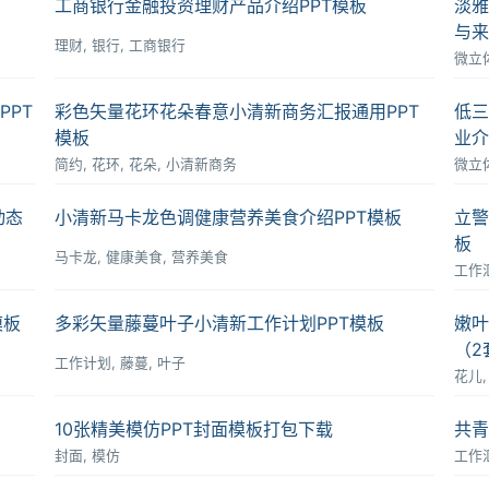
工商银行金融投资理财产品介绍PPT模板
淡雅
与来
理财, 银行, 工商银行
微立
PPT
彩色矢量花环花朵春意小清新商务汇报通用PPT
低三
模板
业介
简约, 花环, 花朵, 小清新商务
微立
动态
小清新马卡龙色调健康营养美食介绍PPT模板
立警
板
马卡龙, 健康美食, 营养美食
工作
模板
多彩矢量藤蔓叶子小清新工作计划PPT模板
嫩叶
（2
工作计划, 藤蔓, 叶子
花儿,
10张精美模仿PPT封面模板打包下载
共青
封面, 模仿
工作汇