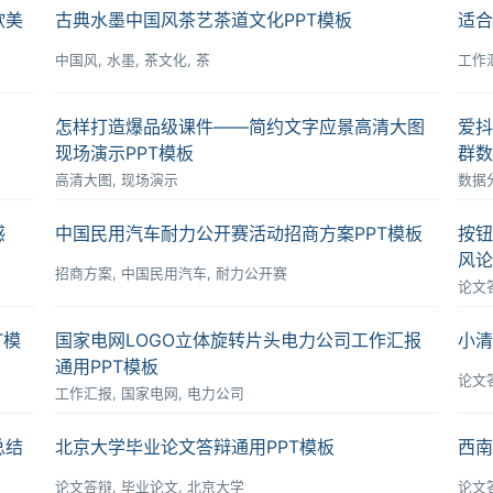
欧美
古典水墨中国风茶艺茶道文化PPT模板
适合
中国风, 水墨, 茶文化, 茶
工作汇
怎样打造爆品级课件――简约文字应景高清大图
爱抖
现场演示PPT模板
群数
高清大图, 现场演示
数据分
感
中国民用汽车耐力公开赛活动招商方案PPT模板
按钮
风论
招商方案, 中国民用汽车, 耐力公开赛
论文
T模
国家电网LOGO立体旋转片头电力公司工作汇报
小清
通用PPT模板
论文答
工作汇报, 国家电网, 电力公司
总结
北京大学毕业论文答辩通用PPT模板
西南
论文答辩, 毕业论文, 北京大学
论文