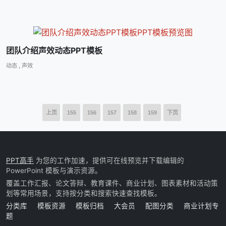
团队介绍声效动态PPT模板
动态
,
声效
上页
155
156
157
158
159
下页
PPT高手
为您的工作加速，提供可在线预览并下载编辑的
PowerPoint 模板与演示资源。
覆盖工作汇报、论文答辩、教育课件、商业计划、图表素材和活动策
划等常用场景，支持按分类和搜索快速查找模板。
分类库
模板资源
模板归档
大会员
配图分类
商业计划专
题