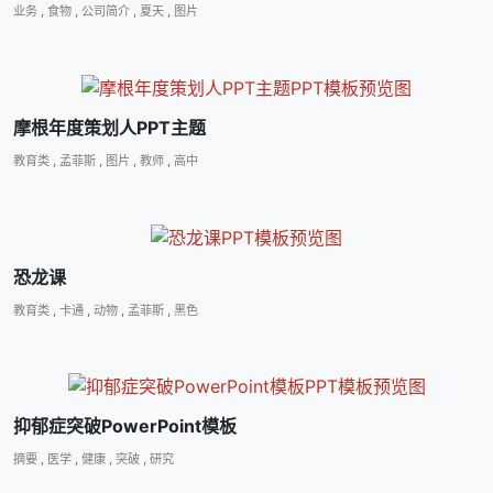
业务
,
食物
,
公司简介
,
夏天
,
图片
摩根年度策划人PPT主题
教育类
,
孟菲斯
,
图片
,
教师
,
高中
恐龙课
教育类
,
卡通
,
动物
,
孟菲斯
,
黑色
抑郁症突破PowerPoint模板
摘要
,
医学
,
健康
,
突破
,
研究