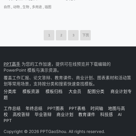
自然
,
动物
,
生物
,
多用途
,
插图
1
2
3
下页
PPT高手
为您的工作加速，提供可在线预览并下载编辑的
PowerPoint 模板与演示资源。
覆盖工作汇报、论文答辩、教育课件、商业计划、图表素材和活动策
划等常用场景，支持按分类和搜索快速查找模板。
分类库
模板资源
模板归档
大会员
配图分类
商业计划专
题
工作总结
年终总结
PPT图表
PPT表格
时间轴
地图与高
校
高校答辩
毕业答辩
商业计划
教育课件
科技感
AI
PPT
Copyright © 2026 PPTGaoShou. All rights reserved.