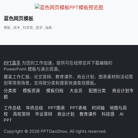
蓝色网页模板
模板
,
技术
,
科学类
,
医学
,
抽象
PPT高手
为您的工作加速，提供可在线预览并下载编辑的
PowerPoint 模板与演示资源。
覆盖工作汇报、论文答辩、教育课件、商业计划、图表素材和活动策
划等常用场景，支持按分类和搜索快速查找模板。
分类库
模板资源
模板归档
大会员
配图分类
商业计划专
题
工作总结
年终总结
PPT图表
PPT表格
时间轴
地图与高
校
高校答辩
毕业答辩
商业计划
教育课件
科技感
AI
PPT
Copyright © 2026 PPTGaoShou. All rights reserved.