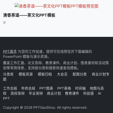
清香茶道――茶文化PPT模板
茶
PPT高手
为您的工作加速，提供可在线预览并下载编辑的
PowerPoint 模板与演示资源。
覆盖工作汇报、论文答辩、教育课件、商业计划、图表素材和活动策
划等常用场景，支持按分类和搜索快速查找模板。
分类库
模板资源
模板归档
大会员
配图分类
商业计划专
题
工作总结
年终总结
PPT图表
PPT表格
时间轴
地图与高
校
高校答辩
毕业答辩
商业计划
教育课件
科技感
AI
PPT
Copyright © 2026 PPTGaoShou. All rights reserved.