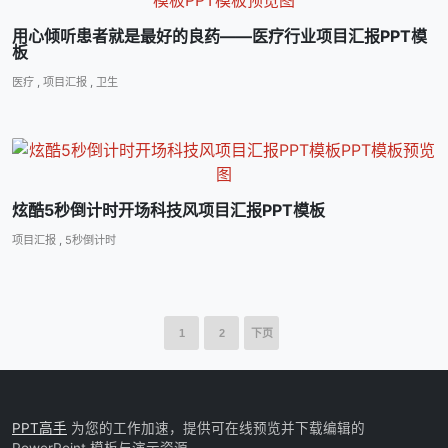
用心倾听患者就是最好的良药――医疗行业项目汇报PPT模
板
医疗
,
项目汇报
,
卫生
炫酷5秒倒计时开场科技风项目汇报PPT模板
项目汇报
,
5秒倒计时
1
2
下页
PPT高手
为您的工作加速，提供可在线预览并下载编辑的
PowerPoint 模板与演示资源。