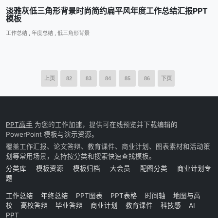
淡雅灰低三角形背景时尚简约扁平风年度工作总结汇报PPT
模板
工作总结
,
年度总结
,
低三角形背景
上页
82
83
84
85
86
下页
PPT高手
为您的工作加速，提供可在线预览并下载编辑的
PowerPoint 模板与演示资源。
覆盖工作汇报、论文答辩、教育课件、商业计划、图表素材和活动策
划等常用场景，支持按分类和搜索快速查找模板。
分类库
模板资源
模板归档
大会员
配图分类
商业计划专
题
工作总结
年终总结
PPT图表
PPT表格
时间轴
地图与高
校
高校答辩
毕业答辩
商业计划
教育课件
科技感
AI
PPT