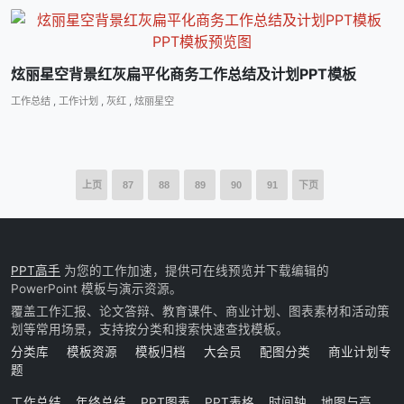
炫丽星空背景红灰扁平化商务工作总结及计划PPT模板
工作总结
,
工作计划
,
灰红
,
炫丽星空
上页
87
88
89
90
91
下页
PPT高手
为您的工作加速，提供可在线预览并下载编辑的
PowerPoint 模板与演示资源。
覆盖工作汇报、论文答辩、教育课件、商业计划、图表素材和活动策
划等常用场景，支持按分类和搜索快速查找模板。
分类库
模板资源
模板归档
大会员
配图分类
商业计划专
题
工作总结
年终总结
PPT图表
PPT表格
时间轴
地图与高