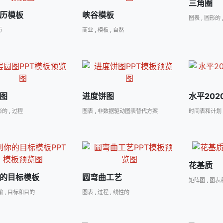
三角圈
历模板
峡谷模板
图表
,
圆形的
历
商业
,
模板
,
自然
图
进度饼图
水平202
形的
,
过程
图表
,
非数据驱动图表替代方案
时间表和计划
花基质
的目标模板
圆弯曲工艺
矩阵图
,
图表
喻
,
目标和目的
图表
,
过程
,
线性的