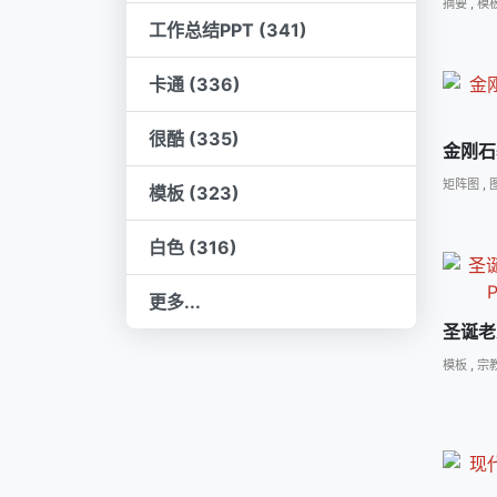
摘要
,
模
工作总结PPT (341)
卡通 (336)
很酷 (335)
金刚石
矩阵图
,
模板 (323)
白色 (316)
更多...
圣诞老
模板
,
宗