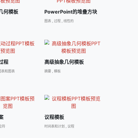
几何模板
PowerPoint的堆叠方块
图表
,
过程
,
线性的
过程
高级抽象几何模板
图表和图表
摘要
,
模板
案
议程模板
位符
时间表和计划
,
议程