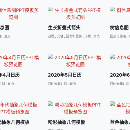
息图
生长折叠式箭头
树信息图
喻
,
魔方
过程
,
交替
,
图表和图表
,
形状
,
箭头
图形与隐喻
,
0年4月日历
2020年5月日历
2020年
计划
,
日历
时间表和计划
,
日历
时间表和计划
代抽象几何模板
粉彩抽象几何模板
蓝色抽象