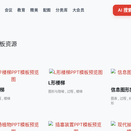
AI 
会议
教育
精美
配图
分类库
大会员
 模板资源
L形楼梯
梯
信息图形
图形与隐喻
,
过程
,
楼梯
程
,
楼梯
图表
,
过程
,
形