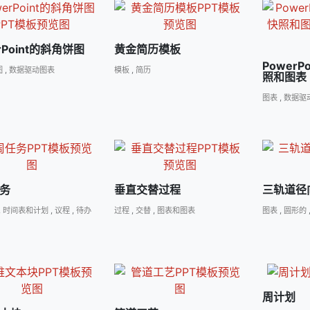
rPoint的斜角饼图
黄金简历模板
Power
图
,
数据驱动图表
模板
,
简历
照和图表
图表
,
数据驱
务
垂直交替过程
三轨道径
,
时间表和计划
,
议程
,
待办
过程
,
交替
,
图表和图表
图表
,
圆形的
周计划