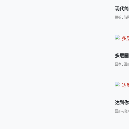
现代简
模板
,
简
多层圆
图表
,
圆
达到你
图形与隐