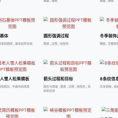
板
摘要
,
模板
摘要
,
模板
基体
圆形强调过程
冬季装饰
图表和图表
,
基本矩阵布局
图表
,
过程
,
线性的
模板
,
宗教和
人雪人松果模板
箭头过程和目标
8条纹信
教和假日
,
平面布局场景
图形与隐喻
,
图表
,
过程
,
线性的
,
目
文本表格
,
纸
标和目的