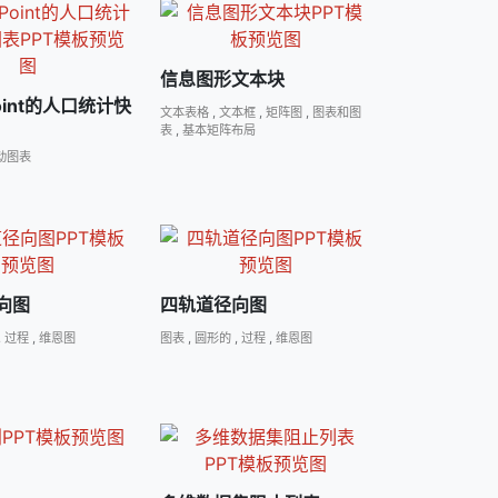
信息图形文本块
Point的人口统计快
文本表格
,
文本框
,
矩阵图
,
图表和图
表
,
基本矩阵布局
动图表
向图
四轨道径向图
,
过程
,
维恩图
图表
,
圆形的
,
过程
,
维恩图