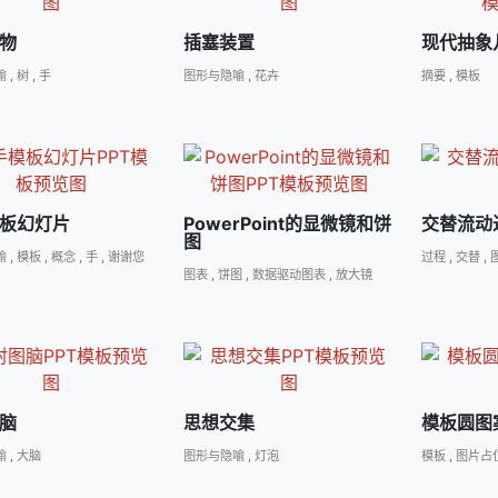
物
插塞装置
现代抽象
喻
,
树
,
手
图形与隐喻
,
花卉
摘要
,
模板
板幻灯片
PowerPoint的显微镜和饼
交替流动
图
喻
,
模板
,
概念
,
手
,
谢谢您
过程
,
交替
,
图表
,
饼图
,
数据驱动图表
,
放大镜
脑
思想交集
模板圆图
喻
,
大脑
图形与隐喻
,
灯泡
模板
,
图片占