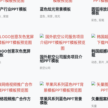
产行业PPT模板
蓝色炫光背景模板
圆弧排放
模板
业
,
家居
蓝色
,
背景
,
炫光
彩色
,
铅笔
OGO创意灰色宽屏
韩国超撼
模板
载
国外航空公司服务项目介
绍PPT模板
色
动态
,
影片
,
航空公司
络视频推广合作方
苹果风系列蓝色PPT背景
矢量图案
模板
矢量