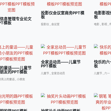
投影仪会议室商务PPT模
电影影视
板
板
信息管理专业论文
PT模板
投影仪
,
会议室
电影
,
影视
,
全家总动员――儿童节
快乐的六
PPT模板
板
的童话――儿童节
朋友的PPT模板
儿童节
,
全家总动员
儿童节
,
六一
月亮上的童话
,
小朋友