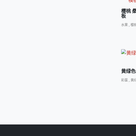
樱桃 
板
水果
,
樱
黄绿色
彩蛋
,
黄