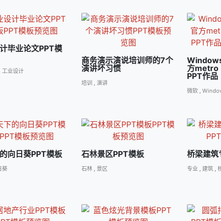
计毕业论文PPT模
商务演示演说培训师的7个
Window
演讲坏习惯
方metr
,
工业设计
PPT作品
培训
,
演讲
微软
,
Windo
的向日葵PPT模板
石林景区PPT模板
桥梁建筑
日葵
石林
,
景区
专业
,
建筑
,