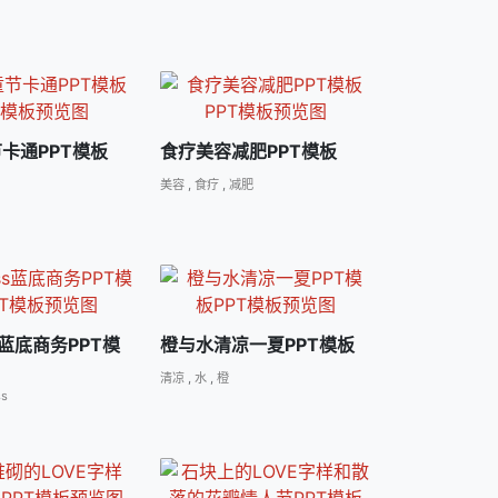
节卡通PPT模板
食疗美容减肥PPT模板
美容
,
食疗
,
减肥
ss蓝底商务PPT模
橙与水清凉一夏PPT模板
清凉
,
水
,
橙
ss