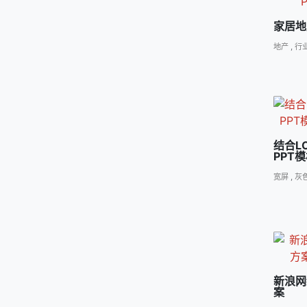
家居地
地产
,
行
结合L
PPT
宽屏
,
灰
新浪网
案