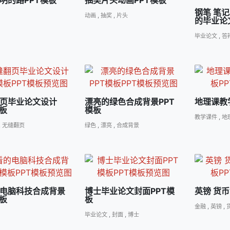
明的路PPT模板
抽奖片头动画PPT模板
钢笔 笔
动画
,
抽奖
,
片头
的毕业论
毕业论文
,
答
页毕业论文设计
漂亮的绿色合成背景PPT
地理课教
模板
模板
教学课件
,
地
,
无缝翻页
绿色
,
漂亮
,
合成背景
电脑科技合成背景
博士毕业论文封面PPT模
英镑 货币
模板
板
金融
,
英镑
,
毕业论文
,
封面
,
博士