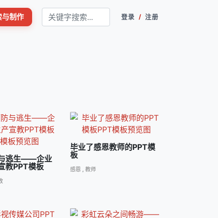
搜索与制作
登录
/
注册
毕业了感恩教师的PPT模
板
与逃生――企业
宣教PPT模板
感恩
,
教师
教