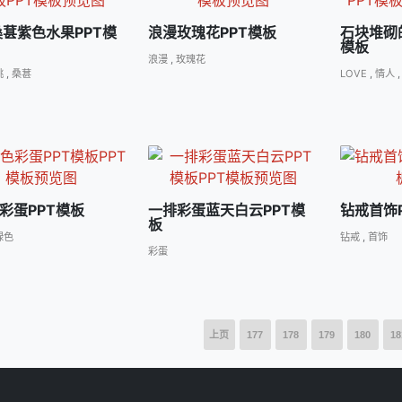
桑葚紫色水果PPT模
浪漫玫瑰花PPT模板
石块堆砌的
模板
浪漫
,
玫瑰花
桃
,
桑葚
LOVE
,
情人
彩蛋PPT模板
一排彩蛋蓝天白云PPT模
钻戒首饰
板
绿色
钻戒
,
首饰
彩蛋
上页
177
178
179
180
18