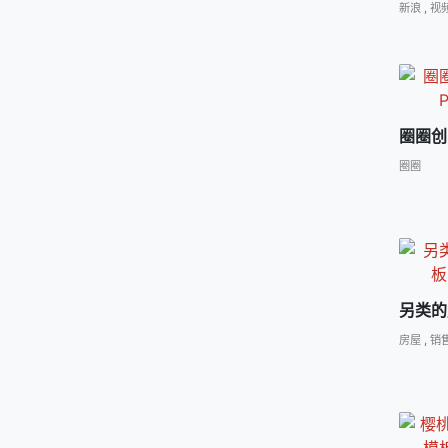
新浪
,
视
圈圈创
圈圈
另类的
房屋
,
销