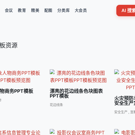
AI 
会议
教育
精美
配图
分类库
大会员
 模板资源
物商务PPT模板
漂亮的花边线条色块图表
PPT模板
火灾预防
物
安全生产
花边线条
安全生产
,
宣