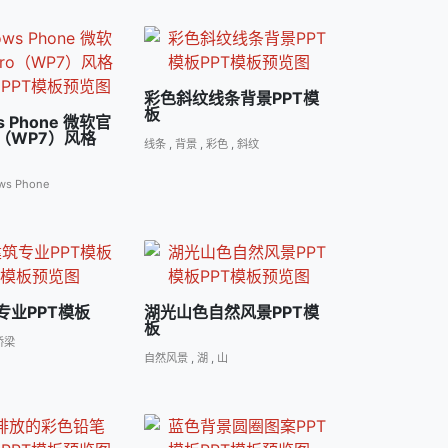
彩色斜纹线条背景PPT模
板
s Phone 微软官
o（WP7）风格
线条
,
背景
,
彩色
,
斜纹
ws Phone
专业PPT模板
湖光山色自然风景PPT模
板
桥梁
自然风景
,
湖
,
山