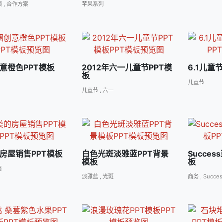
频
,
合作方案
苹果系列
意橙色PPT模板
2012年六一儿童节PPT模
6.1儿童
板
儿童节
儿童节
,
六一
房屋销售PPT模板
白色光斑淡雅蓝PPT背景
Succe
模板
板
售
淡雅蓝
,
光斑
商务
,
Succe