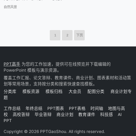
自然风景
1
2
下页
PPT高手
为您的工作加速，提供可在线预览并下载编辑的
PowerPoint 模板与演示资源。
覆盖工作汇报、论文答辩、教育课件、商业计划、图表素材和活动策
划等常用场景，支持按分类和搜索快速查找模板。
分类库
模板资源
模板归档
大会员
配图分类
商业计划专
题
工作总结
年终总结
PPT图表
PPT表格
时间轴
地图与高
校
高校答辩
毕业答辩
商业计划
教育课件
科技感
AI
PPT
Copyright © 2026 PPTGaoShou. All rights reserved.