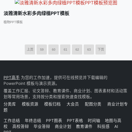
淡雅清新水彩多肉绿植PPT模板
植物PPT模板
上页
59
60
61
62
63
下页
PPT高手
为您的工作加速，提供可在线预览并下载编辑的
PowerPoint 模板与演示资源。
覆盖工作汇报、论文答辩、教育课件、商业计划、图表素材和活动策
划等常用场景，支持按分类和搜索快速查找模板。
分类库
模板资源
模板归档
大会员
配图分类
商业计划专
题
工作总结
年终总结
PPT图表
PPT表格
时间轴
地图与高
校
高校答辩
毕业答辩
商业计划
教育课件
科技感
AI