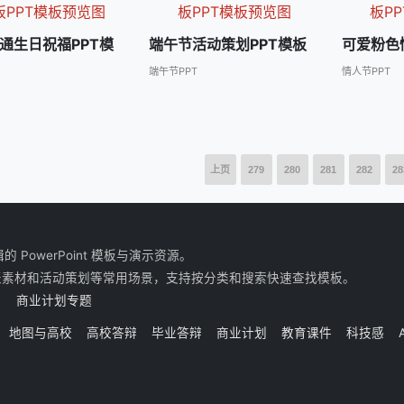
通生日祝福PPT模
端午节活动策划PPT模板
可爱粉色
端午节PPT
情人节PPT
上页
279
280
281
282
28
owerPoint 模板与演示资源。
表素材和活动策划等常用场景，支持按分类和搜索快速查找模板。
商业计划专题
地图与高校
高校答辩
毕业答辩
商业计划
教育课件
科技感