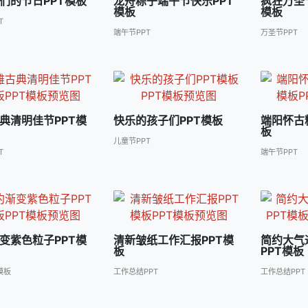
们的节日PPT模板
龙舟粽子端午节快乐PPT
疯狂万圣
模板
模板
T
端午节PPT
万圣节PPT
典清明佳节PPT模
快乐的孩子们PPT模板
端阳怀古
板
儿童节PPT
T
端午节PPT
变紫色粒子PPT模
清新皱纸工作汇报PPT模
简约大气
板
PPT模板
模板
工作总结PPT
工作总结PPT