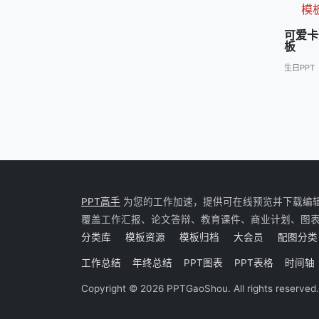
可爱卡
板
生日PPT
PPT高手
为您的工作加速，提供可在线预览并下载编辑的 P
覆盖工作汇报、论文答辩、教育课件、商业计划、图
分类库
模板资源
模板归档
大会员
配图分类
工作总结
年终总结
PPT图表
PPT表格
时间轴
Copyright © 2026 PPTGaoShou. All rights reserved.