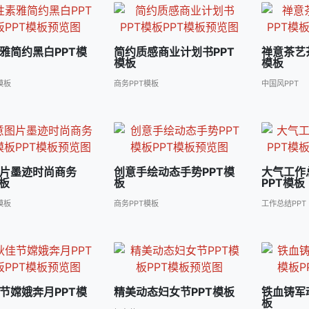
雅简约黑白PPT模
简约质感商业计划书PPT
禅意茶艺
模板
模板
模板
商务PPT模板
中国风PPT
片墨迹时尚商务
创意手绘动态手势PPT模
大气工作
模板
板
PPT模板
模板
商务PPT模板
工作总结PPT
节嫦娥奔月PPT模
精美动态妇女节PPT模板
铁血铸军
板