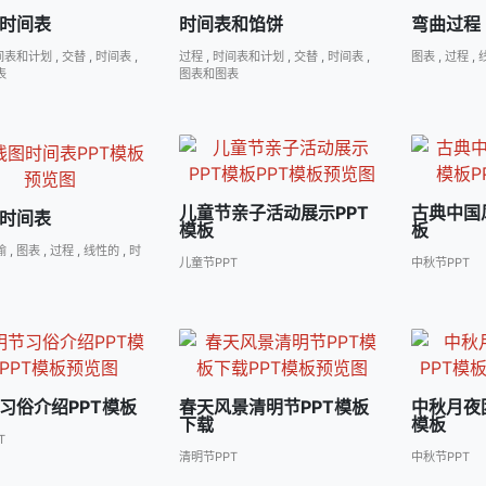
时间表
时间表和馅饼
弯曲过程
间表和计划
,
交替
,
时间表
,
过程
,
时间表和计划
,
交替
,
时间表
,
图表
,
过程
,
表
图表和图表
儿童节亲子活动展示PPT
古典中国
时间表
模板
板
喻
,
图表
,
过程
,
线性的
,
时
儿童节PPT
中秋节PPT
习俗介绍PPT模板
春天风景清明节PPT模板
中秋月夜
下载
模板
T
清明节PPT
中秋节PPT