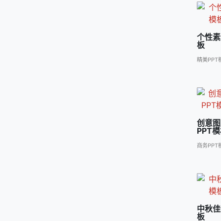
个性素
板
精美PPT
创意图
PPT
商务PPT
中秋佳
板