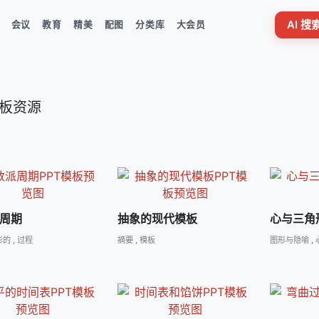
AI 
会议
教育
精美
配图
分类库
大会员
 模板资源
周期
抽象的现代模板
心与三角
形的
,
过程
摘要
,
模板
图形与隐喻
,