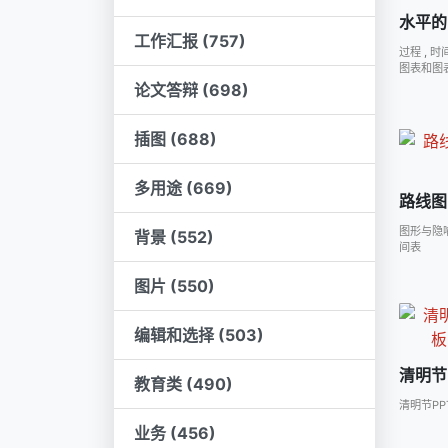
水平的
工作汇报 (757)
过程
,
时
图表和图
论文答辩 (698)
插图 (688)
多用途 (669)
路线图
图形与隐
背景 (552)
间表
图片 (550)
编辑和选择 (503)
清明节
教育类 (490)
清明节PP
业务 (456)