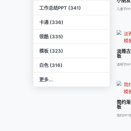
小朋友
工作总结PPT (341)
儿童节PP
卡通 (336)
很酷 (335)
模板 (323)
淡雅古
板
白色 (316)
清明节PP
更多...
简约渐
板
简约PPT