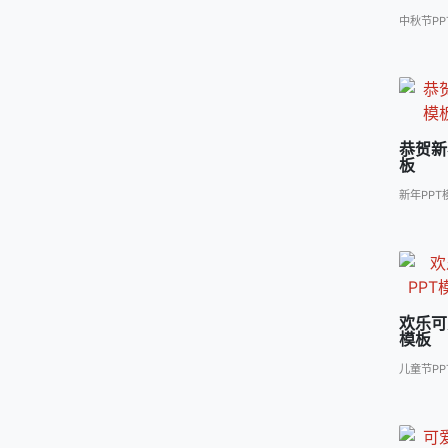
中秋节PP
恭贺新
板
新年PPT
欢乐可
模板
儿童节PP