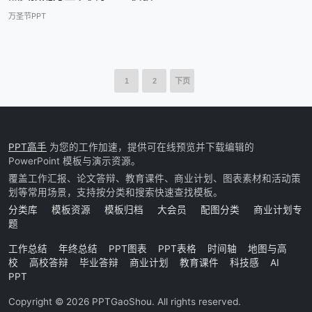
万圣节PPT
1
2
下页
PPT高手
为您的工作加速，提供可在线预览并下载编辑的
PowerPoint 模板与演示资源。
覆盖工作汇报、论文答辩、教育课件、商业计划、图表素材和活动策
划等常用场景，支持按分类和搜索快速查找模板。
分类库
模板资源
模板归档
大会员
配图分类
商业计划专
题
工作总结
年终总结
PPT图表
PPT表格
时间轴
地图与高
校
高校答辩
毕业答辩
商业计划
教育课件
科技感
AI
PPT
Copyright © 2026 PPTGaoShou. All rights reserved.