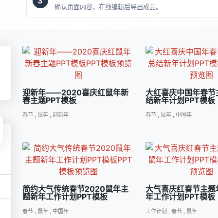
3
确认页面内容，在线编辑后导出成品。
迎新年――2020喜庆红鼠年新
大红喜庆中国年春节
春主题PPT模板
结新年计划PPT模板
春节
,
鼠年
,
迎新年
春节
,
鼠年
,
中国年
简约大气传统春节2020鼠年主
大气喜庆红春节主题
题新年工作计划PPT模板
年工作计划PPT模板
春节
,
鼠年
,
中国年
工作计划
,
春节
,
鼠年