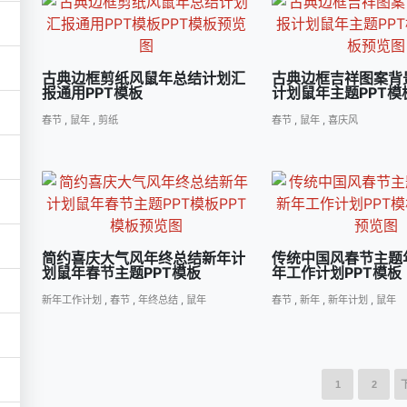
古典边框剪纸风鼠年总结计划汇
古典边框吉祥图案背
报通用PPT模板
计划鼠年主题PPT模
春节
,
鼠年
,
剪纸
春节
,
鼠年
,
喜庆风
简约喜庆大气风年终总结新年计
传统中国风春节主题
划鼠年春节主题PPT模板
年工作计划PPT模板
新年工作计划
,
春节
,
年终总结
,
鼠年
春节
,
新年
,
新年计划
,
鼠年
1
2