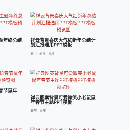
题年终总结
祥云背景喜庆大气红新年总结计
划汇报通用PPT模板
春节
,
新年
,
鼠年
春节鼠年
祥云图案背景可爱微笑小老鼠鼠
年春节主题PPT模板
春节
,
鼠年