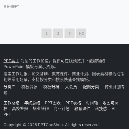
鱼骨图PPT
1
2
3
下页
PPT高手
为您的工作加速，提供可在线预览并下载编辑的
PowerPoint 模板与演示资源。
覆盖工作汇报、论文答辩、教育课件、商业计划、图表素材和活动策
划等常用场景，支持按分类和搜索快速查找模板。
分类库
模板资源
模板归档
大会员
配图分类
商业计划专
题
工作总结
年终总结
PPT图表
PPT表格
时间轴
地图与高
校
高校答辩
毕业答辩
商业计划
教育课件
科技感
AI
PPT
Copyright © 2026 PPTGaoShou. All rights reserved.