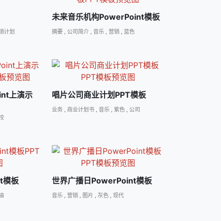
未来音乐机构PowerPoint模板
销计划
摘要
,
公司简介
,
音乐
,
营销
,
蓝色
oint上演示
唱片公司商业计划PPT模板
业务
,
商业计划书
,
音乐
,
紫色
,
公司
校
nt模板
世界广播日PowerPoint模板
油
音乐
,
营销
,
图片
,
灰色
,
现代