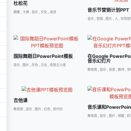
杜松花
音乐节营销计划PPT
摘要
,
卡通
,
音乐
,
文化
,
波浪
音乐
,
营销
,
图片
,
人
,
市场营
国际舞蹈日PowerPoint模板
在Google PowerP
音乐幻灯片
音乐
,
图片
,
灰色
,
文化
,
极简主义者
教育类
,
音乐
,
背景
,
教师
,
学
吉他课
音乐课和PowerPoi
教育类
,
音乐
,
图片
,
红色
,
现代的
教育类
,
音乐
,
图片
,
很酷
,
奶