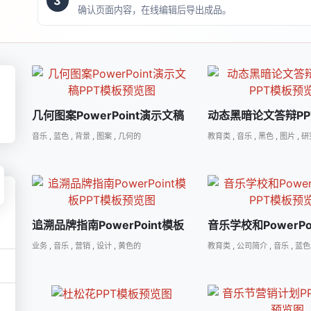
3
确认页面内容，在线编辑后导出成品。
几何图案PowerPoint演示文稿
动态黑暗论文答辩PP
音乐
,
蓝色
,
背景
,
图案
,
几何的
教育类
,
音乐
,
黑色
,
图片
,
研
追溯品牌指南PowerPoint模板
音乐学校和PowerPo
业务
,
音乐
,
营销
,
设计
,
黄色的
教育类
,
公司简介
,
音乐
,
蓝色