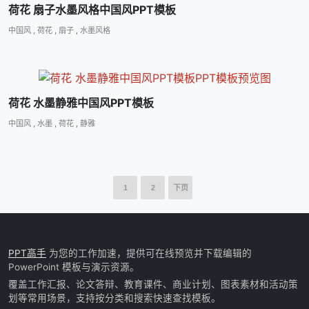
荷花 扇子水墨风格中国风PPT模板
中国风
,
荷花
,
扇子
,
水墨风格
荷花 水墨静雅中国风PPT模板
中国风
,
水墨
,
荷花
,
静雅
1
2
下页
PPT高手
为您的工作加速，提供可在线预览并下载编辑的
PowerPoint 模板与演示资源。
覆盖工作汇报、论文答辩、教育课件、商业计划、图表素材和活动策
划等常用场景，支持按分类和搜索快速查找模板。