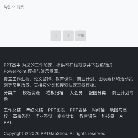
纯色PPT背景
1
2
下页
PPT高手
为您的工作加速，提供可在线预览并下载编辑的
PowerPoint 模板与演示资源。
覆盖工作汇报、论文答辩、教育课件、商业计划、图表素材和活动策
划等常用场景，支持按分类和搜索快速查找模板。
分类库
模板资源
模板归档
大会员
配图分类
商业计划专
题
工作总结
年终总结
PPT图表
PPT表格
时间轴
地图与高
校
高校答辩
毕业答辩
商业计划
教育课件
科技感
AI
PPT
Copyright © 2026 PPTGaoShou. All rights reserved.