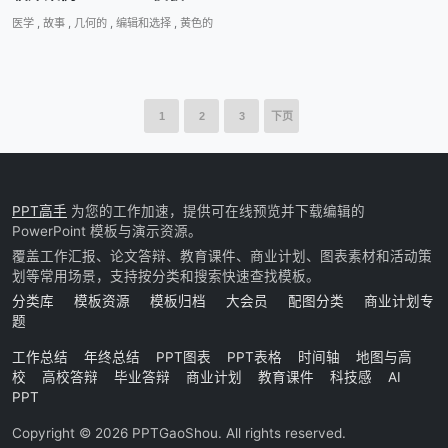
医学
,
故事
,
几何的
,
编辑和选择
,
黄色的
1
2
3
下页
PPT高手
为您的工作加速，提供可在线预览并下载编辑的
PowerPoint 模板与演示资源。
覆盖工作汇报、论文答辩、教育课件、商业计划、图表素材和活动策
划等常用场景，支持按分类和搜索快速查找模板。
分类库
模板资源
模板归档
大会员
配图分类
商业计划专
题
工作总结
年终总结
PPT图表
PPT表格
时间轴
地图与高
校
高校答辩
毕业答辩
商业计划
教育课件
科技感
AI
PPT
Copyright © 2026 PPTGaoShou. All rights reserved.