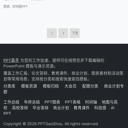
图表
,
甘特图PPT
1
2
下页
PPT高手
为您的工作加速，提供可在线预览并下载编辑的
PowerPoint 模板与演示资源。
覆盖工作汇报、论文答辩、教育课件、商业计划、图表素材和活动策
划等常用场景，支持按分类和搜索快速查找模板。
分类库
模板资源
模板归档
大会员
配图分类
商业计划专
题
工作总结
年终总结
PPT图表
PPT表格
时间轴
地图与高
校
高校答辩
毕业答辩
商业计划
教育课件
科技感
AI
PPT
Copyright © 2026 PPTGaoShou. All rights reserved.