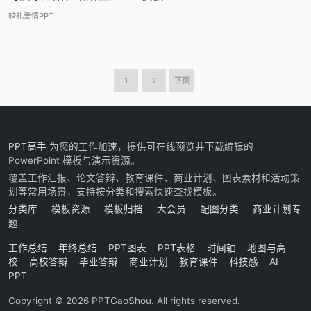
婚礼爱情PPT
1
2
下页
PPT高手
为您的工作加速，提供可在线预览并下载编辑的
PowerPoint 模板与演示资源。
覆盖工作汇报、论文答辩、教育课件、商业计划、图表素材和活动策
划等常用场景，支持按分类和搜索快速查找模板。
分类库
模板资源
模板归档
大会员
配图分类
商业计划专
题
工作总结
年终总结
PPT图表
PPT表格
时间轴
地图与高
校
高校答辩
毕业答辩
商业计划
教育课件
科技感
AI
PPT
Copyright © 2026 PPTGaoShou. All rights reserved.