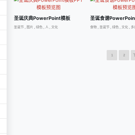
圣诞庆典PowerPoint模板
圣诞食谱PowerPoi
圣诞节
,
图片
,
绿色
,
人
,
文化
食物
,
圣诞节
,
绿色
,
文化
,
多
1
2