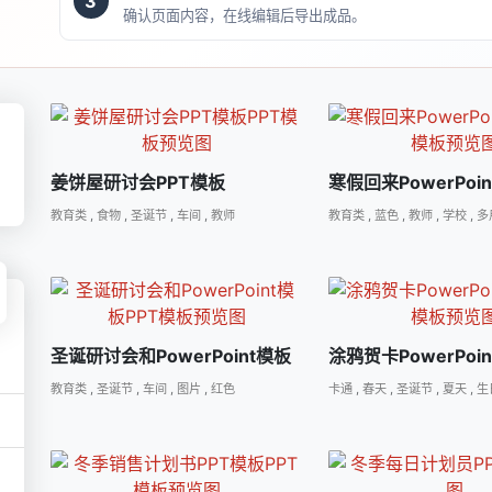
3
确认页面内容，在线编辑后导出成品。
姜饼屋研讨会PPT模板
寒假回来PowerPoi
教育类
,
食物
,
圣诞节
,
车间
,
教师
教育类
,
蓝色
,
教师
,
学校
,
多
圣诞研讨会和PowerPoint模板
涂鸦贺卡PowerPoi
教育类
,
圣诞节
,
车间
,
图片
,
红色
卡通
,
春天
,
圣诞节
,
夏天
,
生