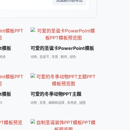
完成制作后导出
nt模板
可爱的圣诞卡PowerPoint模板
用途
动物
,
圣诞节
,
背景
,
教师
,
绿色
nt模板
可爱的冬季动物PPT主题
日
动物
,
背景
,
编辑和选择
,
多用途
,
插图