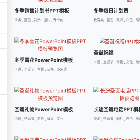
冬季销售计划书PPT模板
冬季每日计划员
业务
,
蓝色
,
背景
,
图片
,
专业的
教育类
,
蓝色
,
教师
,
白色
,
编
圣诞祝福
冬季雪花PowerPoint模板
卡通
,
圣诞节
,
背景
,
文化
,
编
卡通
,
圣诞节
,
背景
,
灰色
,
多用途
圣诞礼物PowerPoint模板
长途圣诞电话PPT模
卡通
,
圣诞节
,
蓝色
,
背景
,
文化
技术
,
圣诞节
,
图片
,
白色
,
多