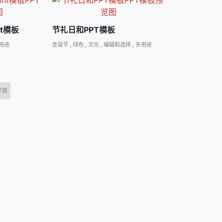
nt模板
节礼日和PPT模板
用途
圣诞节
,
绿色
,
文化
,
编辑和选择
,
多用途
下页