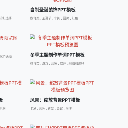
自制圣诞装饰PPT模板
辑和选择
教育类
,
圣诞节
,
车间
,
图片
,
红色
冬季主题制作单词PPT模板
辑和选择
教育类
,
游戏
,
蓝色
,
教师
,
编辑和选择
板
风景：缩放背景PPT模板
用途
卡通
,
蓝色
,
背景
,
会议
,
海洋