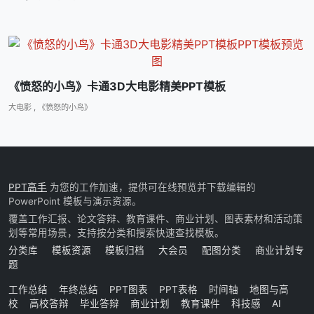
《愤怒的小鸟》卡通3D大电影精美PPT模板
大电影
,
《愤怒的小鸟》
PPT高手
为您的工作加速，提供可在线预览并下载编辑的
PowerPoint 模板与演示资源。
覆盖工作汇报、论文答辩、教育课件、商业计划、图表素材和活动策
划等常用场景，支持按分类和搜索快速查找模板。
分类库
模板资源
模板归档
大会员
配图分类
商业计划专
题
工作总结
年终总结
PPT图表
PPT表格
时间轴
地图与高
校
高校答辩
毕业答辩
商业计划
教育课件
科技感
AI