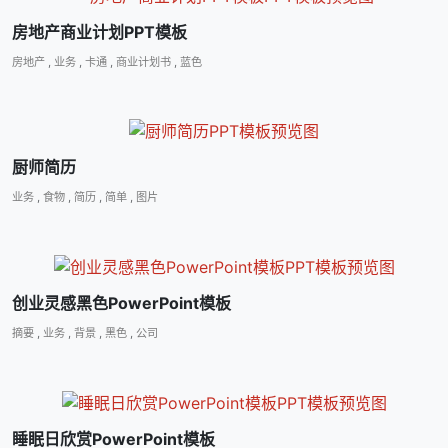
房地产商业计划PPT模板
房地产
,
业务
,
卡通
,
商业计划书
,
蓝色
厨师简历
业务
,
食物
,
简历
,
简单
,
图片
创业灵感黑色PowerPoint模板
摘要
,
业务
,
背景
,
黑色
,
公司
睡眠日欣赏PowerPoint模板