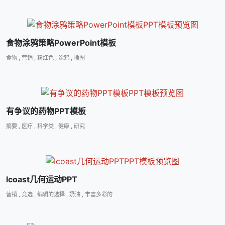
食物涂鸦策略PowerPoint模板
食物
,
营销
,
粉红色
,
涂鸦
,
插图
有争议的药物PPT模板
摘要
,
医疗
,
科学类
,
健康
,
研究
Icoast几何运动PPT
营销
,
竞选
,
编辑的选择
,
奶油
,
丰富多彩的