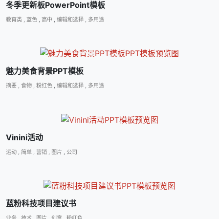
冬季更新板PowerPoint模板
教育类
,
蓝色
,
高中
,
编辑和选择
,
多用途
魅力美食背景PPT模板
摘要
,
食物
,
粉红色
,
编辑和选择
,
多用途
Vinini活动
运动
,
简单
,
营销
,
图片
,
公司
蓝粉科技项目建议书
业务
,
技术
,
图片
,
创意
,
粉红色