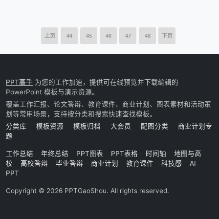
上页
44
45
46
47
48
下页
PPT高手
为您的工作加速，提供可在线预览并下载编辑的
PowerPoint 模板与演示资源。
覆盖工作汇报、论文答辩、教育课件、商业计划、图表素材和活动策
划等常用场景，支持按分类和搜索快速查找模板。
分类库
模板资源
模板归档
大会员
配图分类
商业计划专
题
工作总结
年终总结
PPT图表
PPT表格
时间轴
地图与高
校
高校答辩
毕业答辩
商业计划
教育课件
科技感
AI
PPT
Copyright © 2026 PPTGaoShou. All rights reserved.