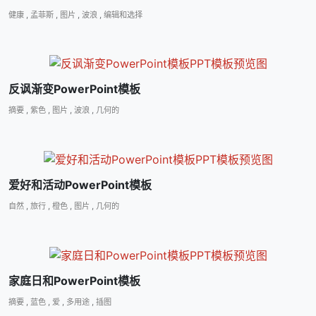
健康
,
孟菲斯
,
图片
,
波浪
,
编辑和选择
反讽渐变PowerPoint模板
摘要
,
紫色
,
图片
,
波浪
,
几何的
爱好和活动PowerPoint模板
自然
,
旅行
,
橙色
,
图片
,
几何的
家庭日和PowerPoint模板
摘要
,
蓝色
,
爱
,
多用途
,
插图