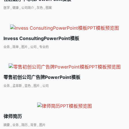
医学
,
健康
,
公司简介
,
灰色
,
图案
Invess ConsultingPowerPoint模板
业务
,
简单
,
图片
,
公司
,
专业的
零售初创公司广告牌PowerPoint模板
业务
,
孟菲斯
,
蓝色
,
图片
,
公司
律师简历
摘要
,
业务
,
简历
,
背景
,
图片