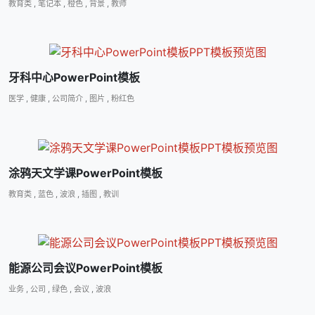
教育类
,
笔记本
,
橙色
,
背景
,
教师
牙科中心PowerPoint模板
医学
,
健康
,
公司简介
,
图片
,
粉红色
涂鸦天文学课PowerPoint模板
教育类
,
蓝色
,
波浪
,
插图
,
教训
能源公司会议PowerPoint模板
业务
,
公司
,
绿色
,
会议
,
波浪