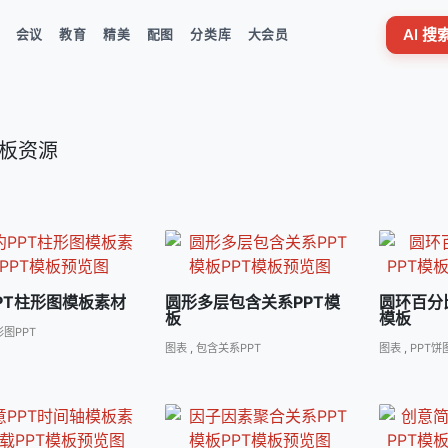
AI 
会议
教育
精美
配图
分类库
大会员
 模板资源
PT柱形图模板素材
圆形多层包含关系PPT模
圆环百分
板
模板
图PPT
图表
,
包含关系PPT
图表
,
PPT饼