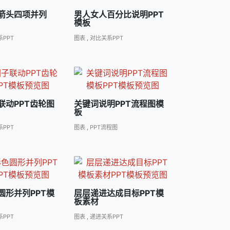
箭头四项并列
男人女人百分比说明PPT
模板
PPT
图表
,
对比关系PPT
联动PPT齿轮图
关键词说明PPT流程图模
板
PPT
图表
,
PPT流程图
圆形并列PPT模
层层递进达成目标PPT模
板素材
PPT
图表
,
递进关系PPT