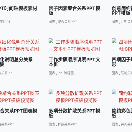
PT时间轴模板素材
因子因素聚合关系PPT模
创意简约
板
PPT模板
轴PPT
图表
,
聚合关系PPT
图表
,
并列关系
化说明总分关系
工作步骤顺序说明PPT文
四项因子
模板
本框
形
散关系PPT
图表
,
PPT流程图
图表
,
联动关系
合关系PPT图表模
多项分散扩散关系PPT模
简约彩色
板
板
合关系PPT
图表
,
扩散关系PPT
图表
,
并列关系