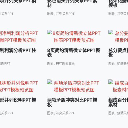
项并列关系PPT模
彩色箭头并列关系PPT素
花朵花瓣
材
模板
列关系PPT
图表
,
并列关系PPT
图表
,
并列关系
利利润分析PPT柱
8页简约清新微立体PPT图
总分要点
表
板
图PPT
图表
,
PPT图表合集
图表
,
扩散关系
形并列说明PPT模
两项矛盾冲突对比PPT模
组成百分
板
素材
列关系PPT
图表
,
冲突关系PPT
图表
,
强调关系