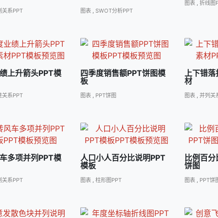
图表
,
折线图P
列关系PPT
图表
,
SWOT分析PPT
绩上升箭头PPT模
四季度销售额PPT饼图模
上下错落
板
材
进关系PPT
图表
,
PPT饼图
图表
,
并列关系
车多项并列PPT模
人口小人百分比说明PPT
比例百分
模板
饼图
列关系PPT
图表
,
柱形图PPT
图表
,
PPT饼