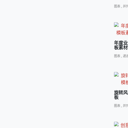
图表
,
并
年度业
板素材
图表
,
递
旋转风
板
图表
,
并