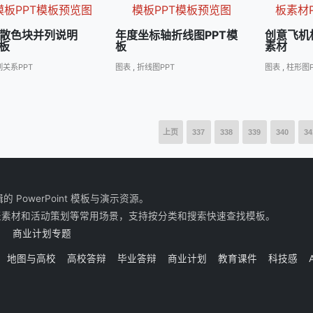
散色块并列说明
年度坐标轴折线图PPT模
创意飞机
模板
板
素材
列关系PPT
图表
,
折线图PPT
图表
,
柱形图P
上页
337
338
339
340
34
owerPoint 模板与演示资源。
表素材和活动策划等常用场景，支持按分类和搜索快速查找模板。
商业计划专题
地图与高校
高校答辩
毕业答辩
商业计划
教育课件
科技感