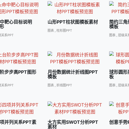
中靶心目标说明
山形PPT柱状图模板素材
简约三角
图形
模板
图表
,
柱形图PPT
列关系PPT
图表
,
层级关系
阶步步高PPT图形
月份数据统计折线图PPT
球形圆形
模板
板
进关系PPT
图表
,
折线图PPT
图表
,
层级关系
项并列关系PPT素
大方实用SWOT分析PPT
创意手势
素材