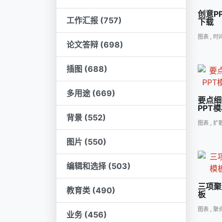
创意P
工作汇报 (757)
下载
图表
,
时间
论文答辩 (698)
插图 (688)
多用途 (669)
要点细
PPT
背景 (552)
图表
,
扩
图片 (550)
编辑和选择 (503)
三项聚
教育类 (490)
板
图表
,
聚
业务 (456)