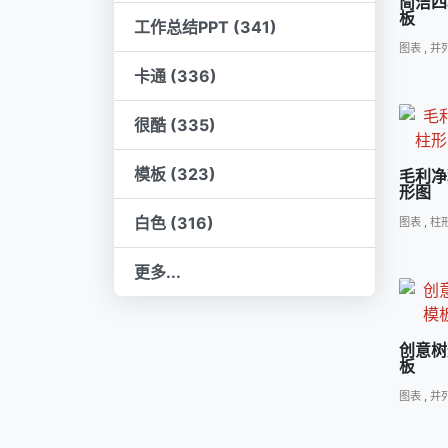
简洁四
板
工作总结PPT (341)
图表
,
并
卡通 (336)
很酷 (335)
模板 (323)
毛利净
形图
白色 (316)
图表
,
柱形
更多...
创意树
板
图表
,
并