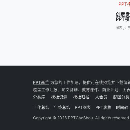
创意发
PPT
图表
,
并
PPT高手
为您的工作加速，提供可在线预览并下载编辑的 P
覆盖工作汇报、论文答辩、教育课件、商业计划、图
分类库
模板资源
模板归档
大会员
配图分类
工作总结
年终总结
PPT图表
PPT表格
时间轴
Copyright © 2026 PPTGaoShou. All rights reserved.