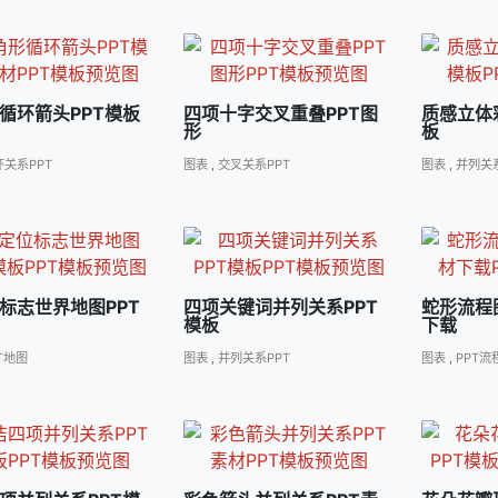
循环箭头PPT模板
四项十字交叉重叠PPT图
质感立体
形
板
环关系PPT
图表
,
交叉关系PPT
图表
,
并列关系
标志世界地图PPT
四项关键词并列关系PPT
蛇形流程
模板
下载
T地图
图表
,
并列关系PPT
图表
,
PPT流