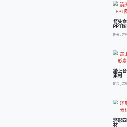
箭头命
PPT
图表
,
并
踏上台
素材
图表
,
递
环形四
材