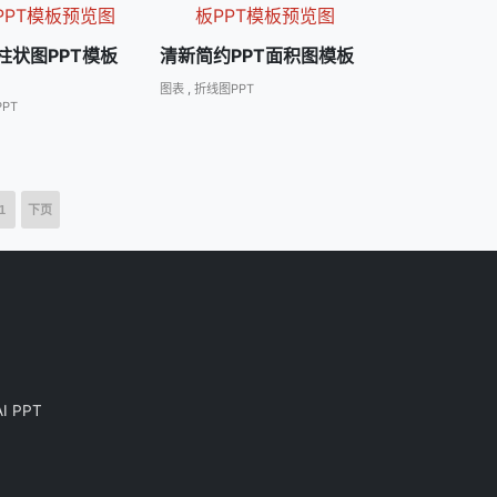
柱状图PPT模板
清新简约PPT面积图模板
图表
,
折线图PPT
PT
1
下页
AI PPT