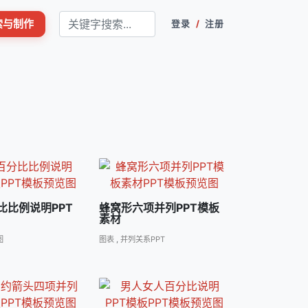
搜索与制作
登录
/
注册
比比例说明PPT
蜂窝形六项并列PPT模板
素材
图
图表
,
并列关系PPT