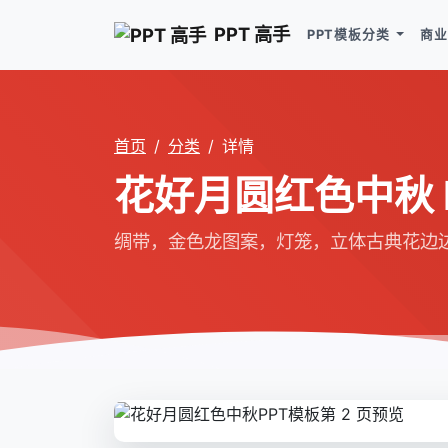
PPT 高手
PPT模板分类
商业
首页
分类
详情
花好月圆红色中秋 P
绸带，金色龙图案，灯笼，立体古典花边边框