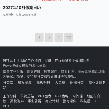
2027年10月假期日历
免费模板
,
免费 Canva 模板
1
2
3
下页
PPT高手
为您的工作加速，提供可在线预览并下载编辑的
PowerPoint 模板与演示资源。
覆盖工作汇报、论文答辩、教育课件、商业计划、图表素材和活动策
划等常用场景，支持按分类和搜索快速查找模板。
分类库
模板资源
模板归档
大会员
配图分类
商业计划专
题
工作总结
年终总结
PPT图表
PPT表格
时间轴
地图与高
校
高校答辩
毕业答辩
商业计划
教育课件
科技感
AI
PPT