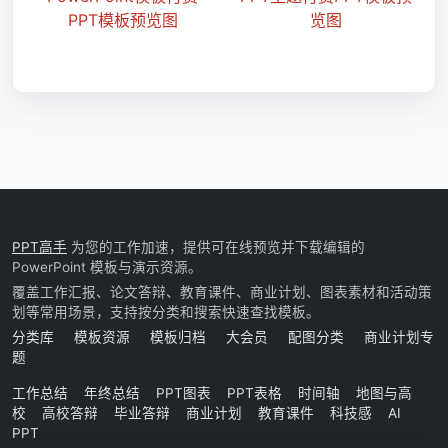
PPT高手
为您的工作加速，提供可在线预览并下载编辑的
PowerPoint 模板与演示资源。
覆盖工作汇报、论文答辩、教育课件、商业计划、图表素材和活动策
划等常用场景，支持按分类和搜索快速查找模板。
分类库
模板资源
模板归档
大会员
配图分类
商业计划专
题
工作总结
年终总结
PPT图表
PPT表格
时间轴
地图与高
校
高校答辩
毕业答辩
商业计划
教育课件
科技感
AI
PPT