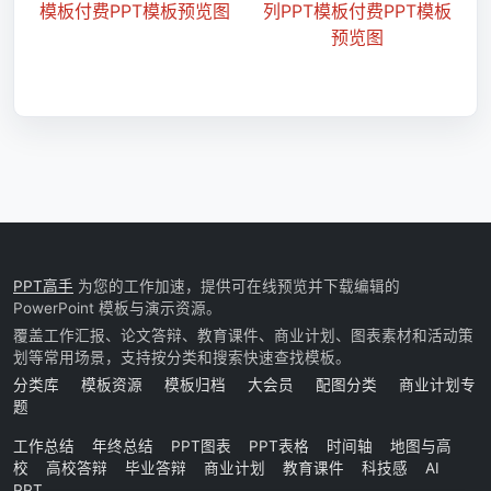
PPT高手
为您的工作加速，提供可在线预览并下载编辑的
PowerPoint 模板与演示资源。
覆盖工作汇报、论文答辩、教育课件、商业计划、图表素材和活动策
划等常用场景，支持按分类和搜索快速查找模板。
分类库
模板资源
模板归档
大会员
配图分类
商业计划专
题
工作总结
年终总结
PPT图表
PPT表格
时间轴
地图与高
校
高校答辩
毕业答辩
商业计划
教育课件
科技感
AI
PPT