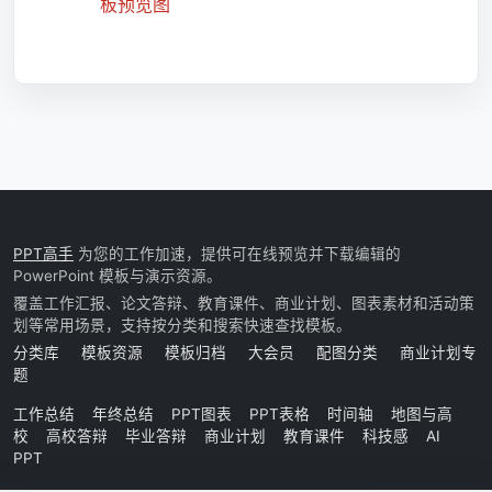
PPT高手
为您的工作加速，提供可在线预览并下载编辑的
PowerPoint 模板与演示资源。
覆盖工作汇报、论文答辩、教育课件、商业计划、图表素材和活动策
划等常用场景，支持按分类和搜索快速查找模板。
分类库
模板资源
模板归档
大会员
配图分类
商业计划专
题
工作总结
年终总结
PPT图表
PPT表格
时间轴
地图与高
校
高校答辩
毕业答辩
商业计划
教育课件
科技感
AI
PPT