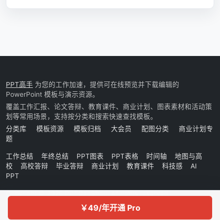
PPT高手
为您的工作加速，提供可在线预览并下载编辑的
PowerPoint 模板与演示资源。
覆盖工作汇报、论文答辩、教育课件、商业计划、图表素材和活动策
划等常用场景，支持按分类和搜索快速查找模板。
分类库
模板资源
模板归档
大会员
配图分类
商业计划专
题
工作总结
年终总结
PPT图表
PPT表格
时间轴
地图与高
校
高校答辩
毕业答辩
商业计划
教育课件
科技感
AI
PPT
Copyright © 2026 PPTGaoShou. All rights reserved.
￥49/年开通 Pro