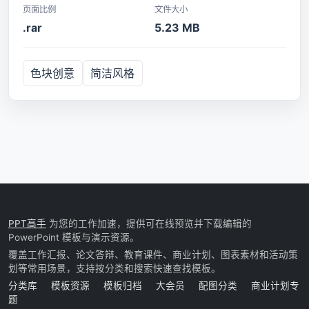
页面比例
文件大小
.rar
5.23 MB
色块创意
简洁风格
PPT高手
为您的工作加速，提供可在线预览并下载编辑的
PowerPoint 模板与演示资源。
覆盖工作汇报、论文答辩、教育课件、商业计划、图表素材和活动策
划等常用场景，支持按分类和搜索快速查找模板。
分类库
模板资源
模板归档
大会员
配图分类
商业计划专
题