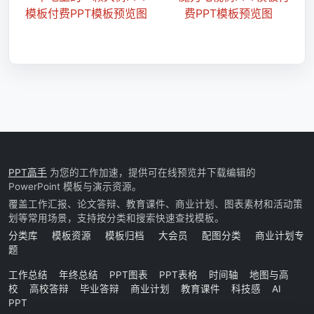
PPT高手
为您的工作加速，提供可在线预览并下载编辑的
PowerPoint 模板与演示资源。
覆盖工作汇报、论文答辩、教育课件、商业计划、图表素材和活动策
划等常用场景，支持按分类和搜索快速查找模板。
分类库
模板资源
模板归档
大会员
配图分类
商业计划专
题
工作总结
年终总结
PPT图表
PPT表格
时间轴
地图与高
校
高校答辩
毕业答辩
商业计划
教育课件
科技感
AI
PPT