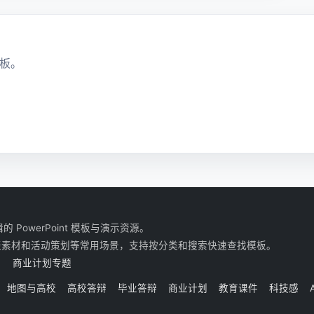
板。
owerPoint 模板与演示资源。
表素材和活动策划等常用场景，支持按分类和搜索快速查找模板。
商业计划专题
地图与高校
高校答辩
毕业答辩
商业计划
教育课件
科技感