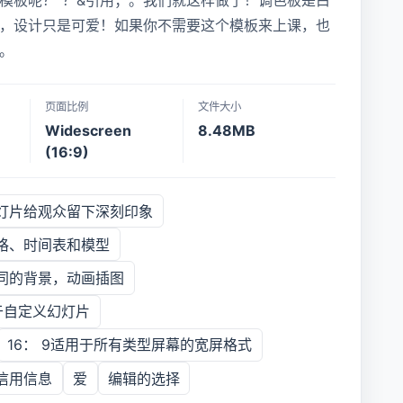
模板呢？”？&引用；。我们就这样做了！调色板是白
，设计只是可爱！如果你不需要这个模板来上课，也
。
页面比例
文件大小
Widescreen
8.48MB
(16:9)
幻灯片给观众留下深刻印象
格、时间表和模型
同的背景，动画插图
用于自定义幻灯片
16： 9适用于所有类型屏幕的宽屏格式
信用信息
爱
编辑的选择