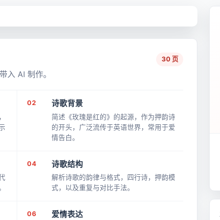
30 页
入 AI 制作。
02
诗歌背景
，
简述《玫瑰是红的》的起源，作为押韵诗
示
的开头，广泛流传于英语世界，常用于爱
情告白。
04
诗歌结构
代
解析诗歌的韵律与格式，四行诗，押韵模
。
式，以及重复与对比手法。
06
爱情表达