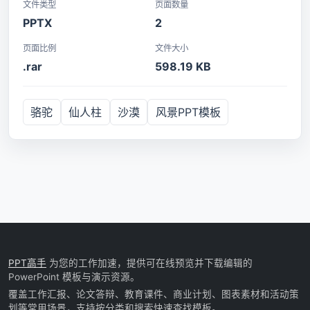
文件类型
页面数量
PPTX
2
页面比例
文件大小
.rar
598.19 KB
骆驼
仙人柱
沙漠
风景PPT模板
PPT高手
为您的工作加速，提供可在线预览并下载编辑的
PowerPoint 模板与演示资源。
覆盖工作汇报、论文答辩、教育课件、商业计划、图表素材和活动策
划等常用场景，支持按分类和搜索快速查找模板。