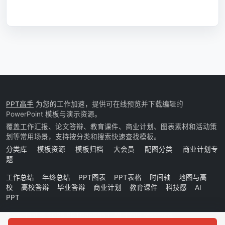
PPT高手
为您的工作加速，提供可在线预览并下载编辑的
PowerPoint 模板与演示资源。
覆盖工作汇报、论文答辩、教育课件、商业计划、图表素材和活动策
划等常用场景，支持按分类和搜索快速查找模板。
分类库
模板资源
模板归档
大会员
配图分类
商业计划专
题
工作总结
年终总结
PPT图表
PPT表格
时间轴
地图与高
校
高校答辩
毕业答辩
商业计划
教育课件
科技感
AI
PPT
Copyright © 2026 PPTGaoShou. All rights reserved.