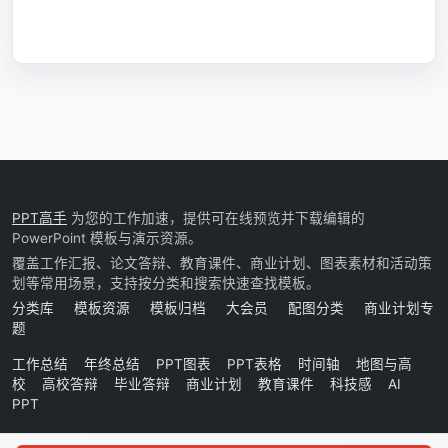
PPT高手
为您的工作加速，提供可在线预览并下载编辑的
PowerPoint 模板与演示资源。
覆盖工作汇报、论文答辩、教育课件、商业计划、图表素材和活动策
划等常用场景，支持按分类和搜索快速查找模板。
分类库
模板资源
模板归档
大会员
配图分类
商业计划专
题
工作总结
年终总结
PPT图表
PPT表格
时间轴
地图与高
校
高校答辩
毕业答辩
商业计划
教育课件
科技感
AI
PPT
Copyright © 2026 PPTGaoShou. All rights reserved.